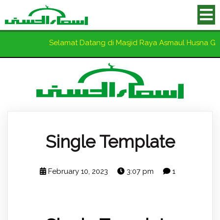
Selamat Datang di Masjid Raya Asmaul Husna Ga
Single Template
February 10, 2023
3:07 pm
1