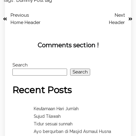
Tags :
Dummy Post tag
Previous
Next
Home Header
Header
Comments section !
Search
Search
Recent Posts
Keutamaan Hari Jum’ah
Sujud Tilawah
Tidur sesuai sunnah
Ayo berqurban di Masjid Asmaul Husna