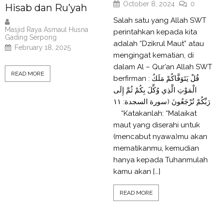
October 8, 2024
0
Hisab dan Ru’yah
Salah satu yang Allah SWT
Masjid Raya Asmaul Husna
perintahkan kepada kita
Gading Serpong
adalah “Dzikrul Maut” atau
February 18, 2025
mengingat kematian, di
dalam Al – Qur’an Allah SWT
READ MORE
berfirman : قُلْ يَتَوَفَّاكُمْ مَلَكُ
الْمَوْتِ الَّذِي وُكِّلَ بِكُمْ ثُمَّ إِلَى
رَبِّكُمْ تُرْجَعُونَ (سورة السجدة: ١١
“Katakanlah: “Malaikat
maut yang diserahi untuk
(mencabut nyawa)mu akan
mematikanmu, kemudian
hanya kepada Tuhanmulah
kamu akan […]
READ MORE